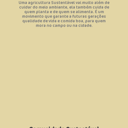
• Estimular a produção e o consumo de
Uma agricultura Sustentável vai muito além de
realidade do campo;
cuidar do meio ambiente, ela também cuida de
• Conectar as pessoas da cidade com a
quem planta e de quem se alimenta. É um
• Aumentar a renda dos agricultores;
movimento que garante a futuras gerações
no campo;
qualidade de vida e comida boa, para quem
• Valorizar o conhecimento de quem trabalha
mora no campo ou na cidade.
• Valorizar o trabalho no campo;
Objetivos:
cidades.
e combater a desigualdade social nas
inovadoras para conservar os nossos biomas
de pessoas que pensem em soluções
• Com tudo isso pretendemos formar uma rede
cozinhas coletivas;