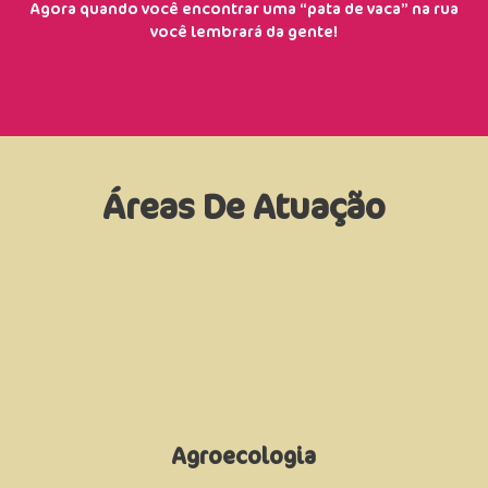
Agora quando você encontrar uma “pata de vaca” na rua
você lembrará da gente!
Áreas De Atuação
na terra.
• Movimentar as pessoas a colocarem a mão
meio urbano;
• Fomentar grupos de consumo consciente no
produção;
• Diminuir o desperdício de alimentos na
Agroecologia
próximas às áreas rurais;
alimentos saudáveis sem veneno nas áreas