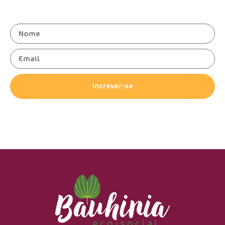
news!
Increver-se