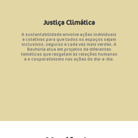
inovadoras para conservar os nossos biomas
de pessoas que pensem em soluções
• Com tudo isso pretendemos formar uma rede
cozinhas coletivas;
Justiça Climática
negócios locais como as cooperativas e as
o turismo de base comunitária, os catadores e
comunidades, através de ações que valorizem
A sustentabilidade envolve ações individuais
• Oportunizamos geração de renda nas
e coletivas para que todos os espaços sejam
de consumir e agir;
inclusivos, seguros e cada vez mais verdes. A
que fomentam reflexões sobre o nosso modo
Bauhinia atua em projetos de diferentes
• Promovemos ações de educação ambiental
temáticas que resgatam às relações humanas
em prol do Desenvolvimento Sustentável;
e o cooperativismo nas ações do dia-a-dia.
• Estimular a participação de diferentes atores
Objetivos: