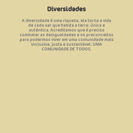
• Movimentar ações de respeito para celebrar
• Combater todo o tipo de preconceito;
Diversidades
tradicionais;
• Valorizar a história das comunidades
A diversidade é uma riqueza, ela torna a vida
inclusão de todos;
de cada ser que habita a terra: única e
• Fomentar ações de educação a favor da
autêntica. Acreditamos que é preciso
desigualdade e violência a mulher;
combater as desigualdades e os preconceitos
• Fortalecer ações que combatem a
para podermos viver em uma comunidade mais
inclusiva, justa e sustentável: UMA
Objetivos:
COMUNIDADE DE TODOS.
cidades.
e combater a desigualdade social nas