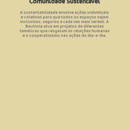
Comunidade Sustentável
negócios locais como as cooperativas e as
o turismo de base comunitária, os catadores e
comunidades, através de ações que valorizem
A sustentabilidade envolve ações individuais
• Oportunizamos geração de renda nas
e coletivas para que todos os espaços sejam
de consumir e agir;
inclusivos, seguros e cada vez mais verdes. A
que fomentam reflexões sobre o nosso modo
Bauhinia atua em projetos de diferentes
• Promovemos ações de educação ambiental
temáticas que resgatam às relações humanas
em prol do Desenvolvimento Sustentável;
e o cooperativismo nas ações do dia-a-dia.
• Estimular a participação de diferentes atores
Objetivos:
a diversidade.