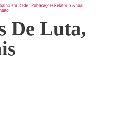
balho em Rede
Publicações
Relatório Anual
ntato
s De Luta,
is