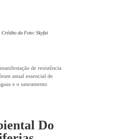
Crédito da Foto: Skyfai
anifestação de resistência
órum anual essencial de
s águas e o saneamento
iental Do
ferias