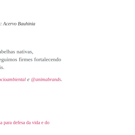
os: Acervo Bauhinia
belhas nativas,
eguimos firmes fortalecendo
s.
e
.
cioambiental
@animabrands
a para defesa da vida e do