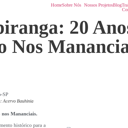
Home
Sobre Nós
Nossos Projetos
Blog
Tra
Co
iranga: 20 Ano
o Nos Manancia
o: Acervo Bauhinia
 nos Mananciais.
ento histórico para a