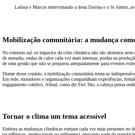
Larissa e Marcos entrevistando a dona Davina e o Sr Airton, a
Mobilização comunitária: a mudança começ
No extremo sul, os impactos da crise climática não são abstratos nem
de moradia, ondas de calor cada vez mais intensas, perdas na produçã
de uma gestão que não se preparou adequadamente para eventos extr
Diante desse cenário, a mobilização comunitária torna-se indispensável
Em rede, moradores e organizações compartilham experiências, fortale
engajamento coletivo. Afinal, como diz Frei Tito, a cabeça pensa ond
Tornar o clima um tema acessível
Embora as mudanças climáticas estejam cada vez mais presentes no deb
(acadêmicos, institucionais ou militantes), enquanto parte da popula